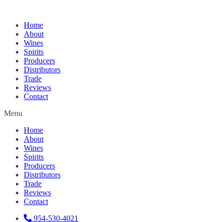
Home
About
Wines
Spirits
Producers
Distributors
Trade
Reviews
Contact
Menu
Home
About
Wines
Spirits
Producers
Distributors
Trade
Reviews
Contact
954-530-4021